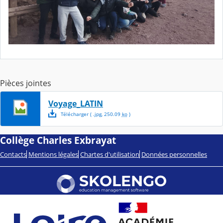
Pièces jointes
Voyage_LATIN
Télécharger
( .
jpg
,
250.09
ko
)
Collège Charles Exbrayat
Contacts
Mentions légales
Chartes d'utilisation
Données personnelles