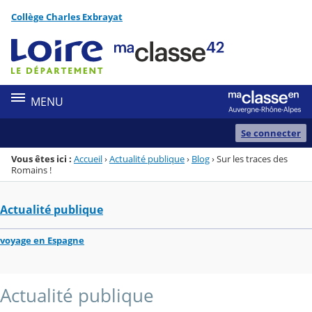
Panneau de gestion des cookies
Collège Charles Exbrayat
Menu de la rubrique
Contenu
MENU
Se connecter
Vous êtes ici :
Accueil
›
Actualité publique
›
Blog
›
Sur les traces des
Romains !
Actualité publique
voyage en Espagne
Actualité publique