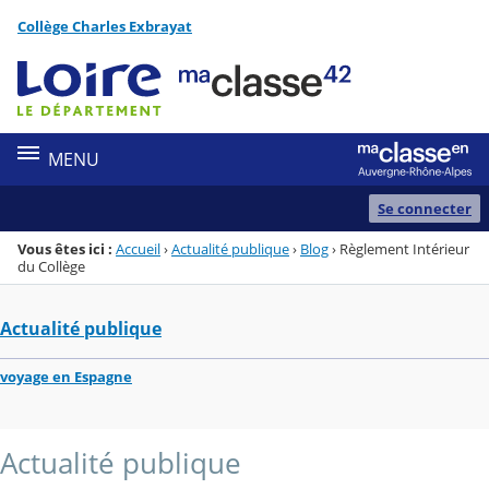
Panneau de gestion des cookies
Collège Charles Exbrayat
Menu de la rubrique
Contenu
MENU
Se connecter
Vous êtes ici :
Accueil
›
Actualité publique
›
Blog
›
Règlement Intérieur
du Collège
Actualité publique
voyage en Espagne
Actualité publique