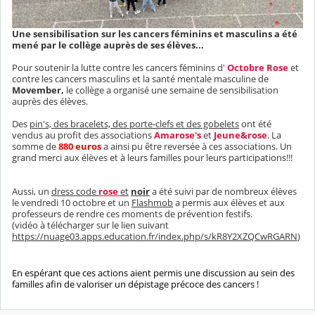
Une sensibilisation sur les cancers féminins et masculins a été
mené par le collège auprès de ses élèves...
Pour soutenir la lutte contre les cancers féminins d'
Octobre Rose
et
contre les cancers masculins et la santé mentale masculine de
Movember,
le collège a organisé une semaine de sensibilisation
auprès des élèves.
Des
pin's, des bracelets, des porte-clefs et des gobelets
ont été
vendus au profit des associations
Amarose's
et
Jeune&rose
. La
somme de
880 euros
a ainsi pu être reversée à ces associations. Un
grand merci aux élèves et à leurs familles pour leurs participations!!!
Aussi, un
dress code
rose
et
noir
a été suivi par de nombreux élèves
le vendredi 10 octobre et un
Flashmob
a permis aux élèves et aux
professeurs de rendre ces moments de prévention festifs.
(vidéo à télécharger sur le lien suivant
https://nuage03.apps.education.fr/index.php/s/kR8Y2XZQCwRGARN
)
En espérant que ces actions aient permis une discussion au sein des
familles afin de valoriser un dépistage précoce des cancers !