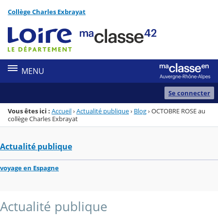
Panneau de gestion des cookies
Collège Charles Exbrayat
Menu de la rubrique
Contenu
MENU
Se connecter
Vous êtes ici :
Accueil
›
Actualité publique
›
Blog
›
OCTOBRE ROSE au
collège Charles Exbrayat
Actualité publique
voyage en Espagne
Actualité publique