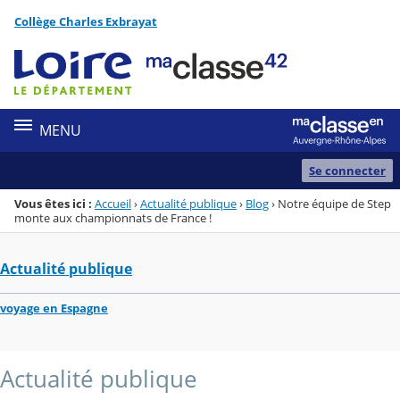
Panneau de gestion des cookies
Collège Charles Exbrayat
Menu de la rubrique
Contenu
MENU
Se connecter
Vous êtes ici :
Accueil
›
Actualité publique
›
Blog
›
Notre équipe de Step
monte aux championnats de France !
Actualité publique
voyage en Espagne
Actualité publique