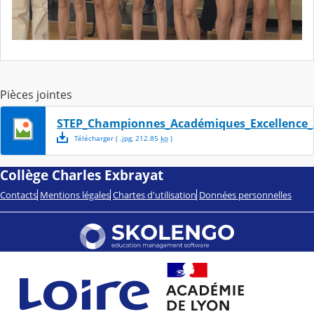
Pièces jointes
STEP_Championnes_Académiques_Excellence_
Télécharger
( .
jpg
,
212.85
ko
)
Collège Charles Exbrayat
Contacts
Mentions légales
Chartes d'utilisation
Données personnelles