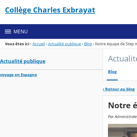
Panneau de gestion des cookies
Collège Charles Exbrayat
Menu de la rubrique
Contenu
MENU
Vous êtes ici :
Accueil
›
Actualité publique
›
Blog
›
Notre équipe de Step 
Actuali
Actualité publique
Blog
voyage en Espagne
‹
Retour au blog
Notre 
Par Administrateu