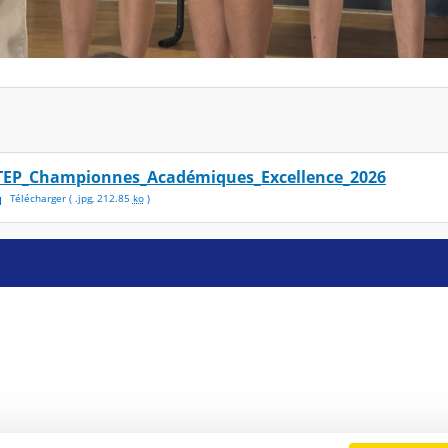
TEP_Championnes_Académiques_Excellence_2026
Télécharger
( .
jpg
,
212.85
ko
)