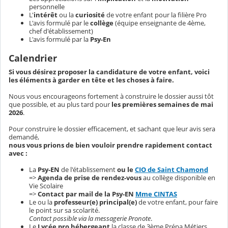
personnelle
L'
intérêt
ou la
curiosité
de votre enfant pour la filière Pro
L'avis formulé par le
collège
(équipe enseignante de 4ème,
chef d'établissement)
L'avis formulé par la
Psy-En
Calendrier
Si vous désirez proposer la candidature de votre enfant, voici
les éléments à garder en tête et les choses à faire.
Nous vous encourageons fortement à construire le dossier aussi tôt
que possible, et au plus tard pour
les premières semaines de mai
2026
.
Pour construire le dossier efficacement, et sachant que leur avis sera
demandé,
nous vous prions de bien vouloir prendre rapidement contact
avec :
La
Psy-EN
de l'établissement
ou le
CIO de Saint Chamond
=>
Agenda de prise de rendez-vous
au collège disponible en
Vie Scolaire
=>
Contact par mail de la Psy-EN
Mme CINTAS
Le ou la
professeur(e) principal(e)
de votre enfant, pour faire
le point sur sa scolarité.
Contact possible via la messagerie Pronote
.
Le
Lycée pro hébergeant
la classe de 3ème Prépa Métiers,