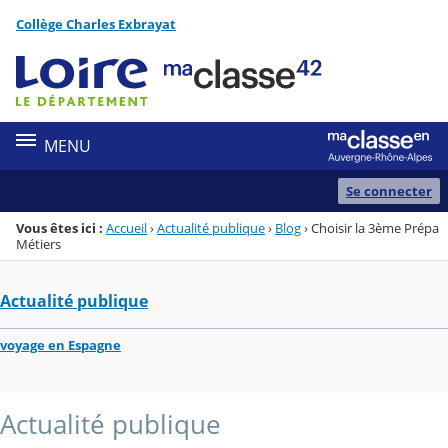
Panneau de gestion des cookies
Collège Charles Exbrayat
Menu de la rubrique
Contenu
MENU
Se connecter
Vous êtes ici :
Accueil
›
Actualité publique
›
Blog
›
Choisir la 3ème Prépa
Métiers
Actualité publique
voyage en Espagne
Actualité publique