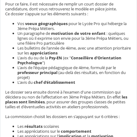
Pour ce faire, il est nécessaire de remplir un court dossier de
candidature, dont vous retrouverez le modèle en pièce jointe.
Ce dossier s'appuie sur les éléments suivants :
Vos
voeux géographiques
pour le Lycée Pro qui héberge la
3ème Prépa Métiers.
Un paragraphe de
motivation de votre enfant
: quelques
lignes où il exprime son envie pour la 3ème Prépa Métiers, ou
une filière Pro particulière
Les bulletins de l'année de 4ème, avec une attention prioritaire
sur les
appréciations
L'avis du ou de la
Psy-EN
(ex "
Conseillère d'Orientation
Psychologue
")
L'avis de l'équipe pédagogique de 4ème, formulé par le
professeur principal
(au-delà des résultats, en fonction du
projet)
L'avis du
chef d'établissement
Le dossier sera ensuite donné à l'examen d'une commission qui
décidera ou non de l'affectation en 3ème Prépa Métiers. En effet
les
places sont limitées
, pour assurer des groupes classes de petites
tailles et d'éventuelles activités en ateliers professionnels.
La commission choisit les dossiers en s'appuyant sur 6 critères :
Les
résultats
scolaires
Les appréciations sur le
comportement
Les appréciations sur l'
implication
et la
motivation