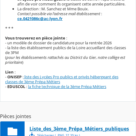
afin de voir comment ils organisent cette année particulière.
La direction : M. Sanchez et Mme Bouix.
Contact possible via l'adresse mail établissement
:
ce.0421086c@ac-lyon.fr
* * *
Vous trouverez en pièce jointe
:
- un modèle de dossier de candidature pour la rentrée 2026
- la liste des établissement publics de la Loire accueillant des classes
de 3PM
(
pour les établissements rattachés au District du Gier, notre collège est
prioritaire
)
Lien
:
-
ONISEP
:
liste des Lycées Pro publics et privés hébergeant des
classes de 3ème Prépa Métiers
-
EDUSCOL
:
la fiche technique de la 3ème Prépa Métiers
Pièces jointes
Liste_des_3ème_Prépa_Métiers_publiques
Télécharger
( .
PNG
,
37.39
ko
)